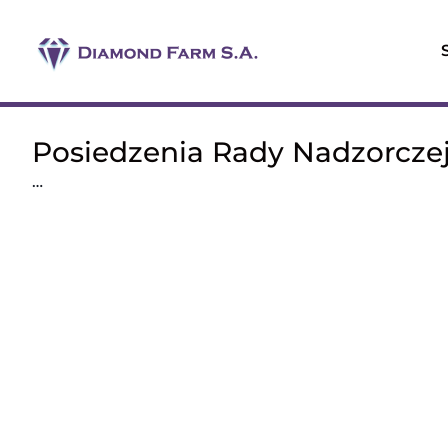
Przejdź
do
zawartości
Posiedzenia Rady Nadzorcze
…