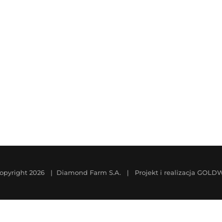
opyright
2026 | Diamond Farm S.A. | Projekt i realizacja
GOLD